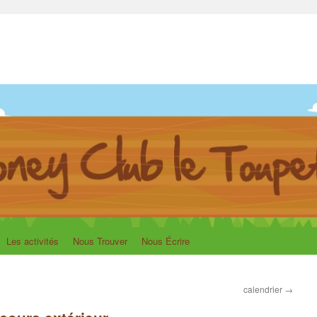
upet
Les activités
Nous Trouver
Nous Écrire
calendrier
→