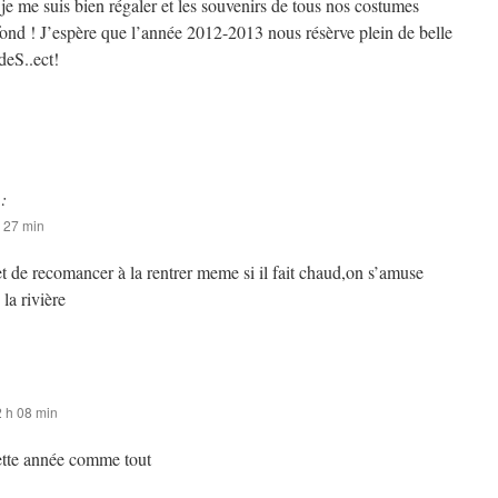
je me suis bien régaler et les souvenirs de tous nos costumes
fond ! J’espère que l’année 2012-2013 nous résèrve plein de belle
deS..ect!
 :
h 27 min
 et de recomancer à la rentrer meme si il fait chaud,on s’amuse
a rivière
2 h 08 min
ette année comme tout