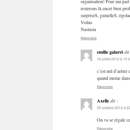
organisation! Pour ma part 
resterons là encré bien pro
surpriseS, gamelleS, rigola
Voilas
Nastasia
Répondre
emilie galaret
dit
16 juillet 2012 à 15 
c’est nul d’arèter
quand meme dans l
Répondre
Axelle
dit :
30 octobre 2012 à 2
On va se régale c
Répondre