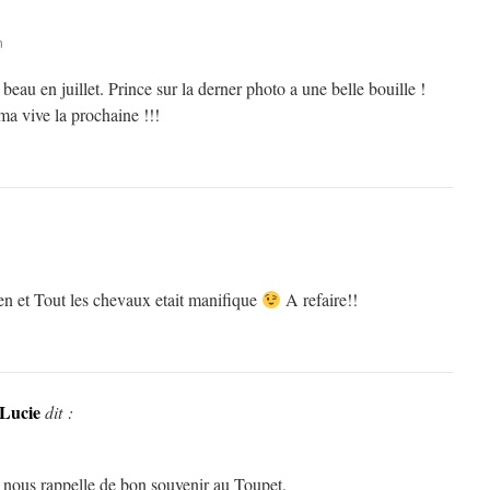
n
beau en juillet. Prince sur la derner photo a une belle bouille !
a vive la prochaine !!!
en et Tout les chevaux etait manifique
A refaire!!
Lucie
dit :
 nous rappelle de bon souvenir au Toupet.